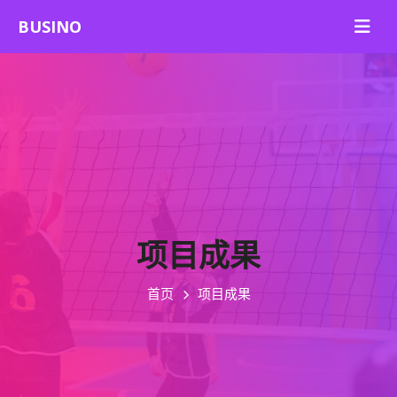
项目成果
首页
项目成果