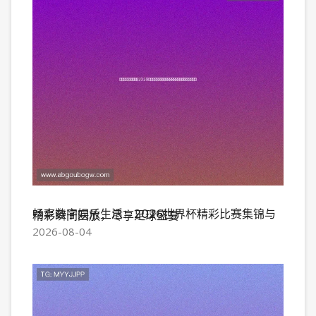
畅享数字娱乐生活：2026世界杯精彩比赛集锦与精彩瞬间回放，尽享足球盛宴
2026-08-04