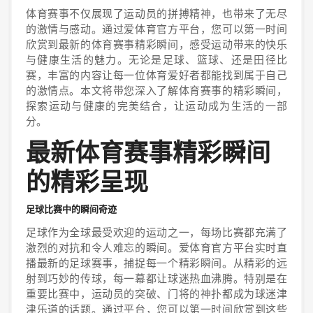
体育赛事不仅展现了运动员的拼搏精神，也带来了无尽
的激情与感动。通过爱体育官方平台，您可以第一时间
欣赏到最新的体育赛事精彩瞬间，感受运动带来的快乐
与健康生活的魅力。无论是足球、篮球、还是田径比
赛，丰富的内容让每一位体育爱好者都能找到属于自己
的激情点。本文将带您深入了解体育赛事的精彩瞬间，
探索运动与健康的完美结合，让运动成为生活的一部
分。
最新体育赛事精彩瞬间
的精彩呈现
足球比赛中的瞬间奇迹
足球作为全球最受欢迎的运动之一，每场比赛都充满了
激烈的对抗和令人难忘的瞬间。爱体育官方平台实时直
播最新的足球赛事，捕捉每一个精彩瞬间。从精彩的远
射到巧妙的传球，每一幕都让球迷热血沸腾。特别是在
重要比赛中，运动员的突破、门将的神扑都成为球迷津
津乐道的话题。通过平台，您可以第一时间欣赏到这些