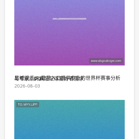
星域娱乐pg登录入口提供专业的世界杯赛事分析与专家点评满足足球爱好者需求
2026-08-03