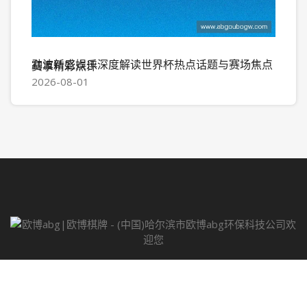
勐波新盛娱乐深度解读世界杯热点话题与赛场焦点赛事精彩点评
2026-08-01
欧博abg|欧博棋牌 - (中国)哈尔滨市欧博abg环保科技公司
欢迎您，一起来感受欧博app手机带来的快乐！欢迎来到欧