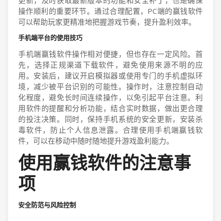
更新，及时获取最新版本的功能和安全补丁，也是确保
操作顺利的重要环节。通过合理配置，PC端的赢钱软件
可以帮助玩家更精准地把握游戏节奏，提升盈利效率。
手机端平台的使用技巧
手机端赢钱软件操作相对便捷，但也存在一定风险。首
先，选择正规渠道下载软件，避免使用来源不明的应
用。安装后，建议开启模拟器或使用专门的手机虚拟环
境，减少被平台识别的可能性。操作时，注意控制自动
化程度，避免长时间连续操作，以免引起平台注意。利
用软件的提醒和分析功能，结合实时数据，做出更合理
的投注决策。同时，保持手机系统的安全更新，安装杀
毒软件，防止个人信息泄露。合理使用手机端赢钱软
件，可以在移动中随时随地提升游戏盈利能力。
使用赢钱软件的注意事
项
安全防范与风险控制