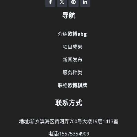
勐波新盛娱乐深度解读世界杯热点话题与赛场焦点赛事精彩点评
2026-08-01
欧博abg|欧博棋牌 - (中国)哈尔滨市欧博abg环保科技公司
欢迎您，一起来感受欧博app手机带来的快乐！欢迎来到欧
博abg和我们一起体验欧博棋牌、欧博备用平台最优质的在
线服务！！！