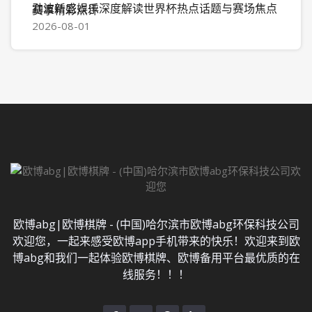
壹号娱乐pg下载手机版打造专业的世界杯赛事直播和精彩瞬间回放服务平台
2026-08-02