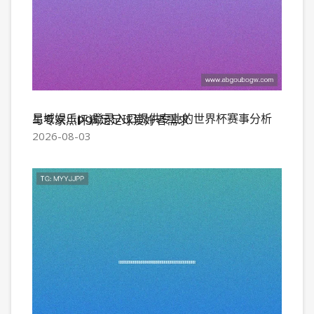
畅享数字娱乐生活：2026世界杯精彩比赛集锦与精彩瞬间回放，尽享足球盛宴
2026-08-04