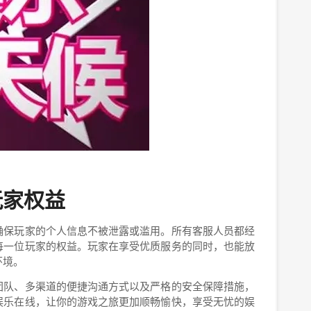
玩家权益
确保玩家的个人信息不被泄露或滥用。所有客服人员都经
每一位玩家的权益。玩家在享受优质服务的同时，也能放
环境。
团队、多渠道的便捷沟通方式以及严格的安全保障措施，
娱乐在线，让你的游戏之旅更加顺畅愉快，享受无忧的娱