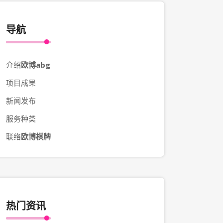
导航
介绍
欧博abg
项目成果
新闻发布
服务种类
联络
欧博棋牌
热门资讯