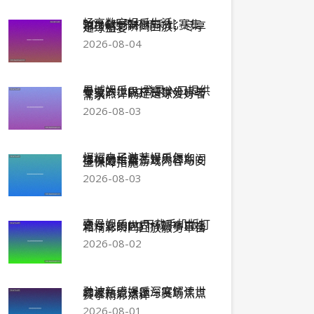
畅享数字娱乐生活：2026世界杯精彩比赛集锦与精彩瞬间回放，尽享足球盛宴
2026-08-04
星域娱乐pg登录入口提供专业的世界杯赛事分析与专家点评满足足球爱好者需求
2026-08-03
恒耀电子游艺娱乐怎么样：分析其在世界杯期间提供的丰富游戏内容与安全保障措施
2026-08-03
壹号娱乐pg下载手机版打造专业的世界杯赛事直播和精彩瞬间回放服务平台
2026-08-02
勐波新盛娱乐深度解读世界杯热点话题与赛场焦点赛事精彩点评
2026-08-01