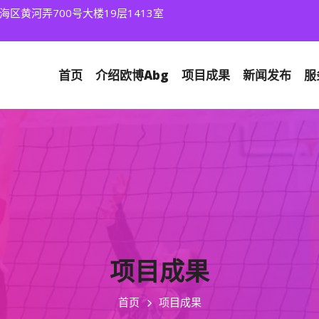
海区黄河弄700号大楼19层1413室
首页
介绍
欧博abg
项目成果
新闻发布
服
项目成果
首页
项目成果