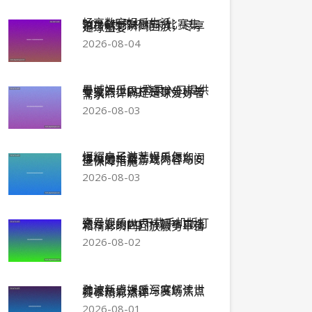
畅享数字娱乐生活：2026世界杯精彩比赛集锦与精彩瞬间回放，尽享足球盛宴
2026-08-04
星域娱乐pg登录入口提供专业的世界杯赛事分析与专家点评满足足球爱好者需求
2026-08-03
恒耀电子游艺娱乐怎么样：分析其在世界杯期间提供的丰富游戏内容与安全保障措施
2026-08-03
壹号娱乐pg下载手机版打造专业的世界杯赛事直播和精彩瞬间回放服务平台
2026-08-02
勐波新盛娱乐深度解读世界杯热点话题与赛场焦点赛事精彩点评
2026-08-01