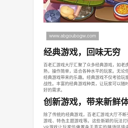
经典游戏，回味无穷
百老汇游戏大厅汇聚了众多经典游戏，如老
熟，操作简单，适合各种水平的玩家。无论
经典游戏带来的乐趣。经典游戏不仅考验玩
战性。丰富的经典游戏种类，让玩家可以随
好的需求。
创新游戏，带来新鲜
除了传统的经典游戏，百老汇游戏大厅不断
游戏、特色主题游戏等。这些新颖的玩法打
VR游戏让玩家仿佛置身于真实的赌场环境