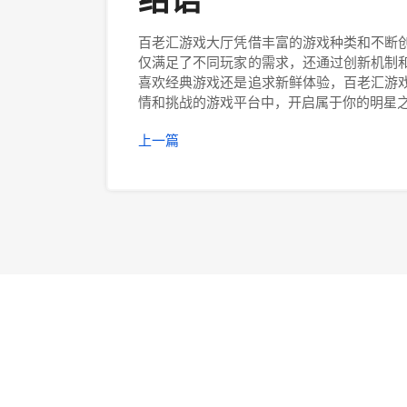
百老汇游戏大厅凭借丰富的游戏种类和不断
仅满足了不同玩家的需求，还通过创新机制
喜欢经典游戏还是追求新鲜体验，百老汇游
情和挑战的游戏平台中，开启属于你的明星
上一篇
导航