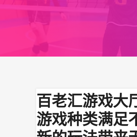
百老汇游戏大
游戏种类满足