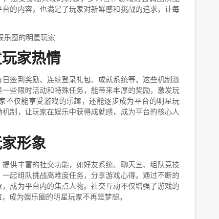
平台的内容，也满足了玩家对新鲜感和挑战的追求，让每
娱乐圈的明星玩家
发玩家热情
每日签到奖励、连续登录礼包、成就系统等。这些机制激
是一些限时活动和特殊任务，能带来丰厚的奖励，激发玩
家不仅能享受游戏的乐趣，还能逐步成为平台的明星玩
励机制，让玩家在娱乐中获得成就感，成为平台的核心人
玩家形象
，提供丰富的社交功能，如好友系统、聊天室、组队竞技
，一起组队挑战高难度任务，分享游戏心得。通过不断的
象，成为平台内的焦点人物。社交互动不仅增强了游戏的
谊，成为娱乐圈的明星玩家不再是梦想。