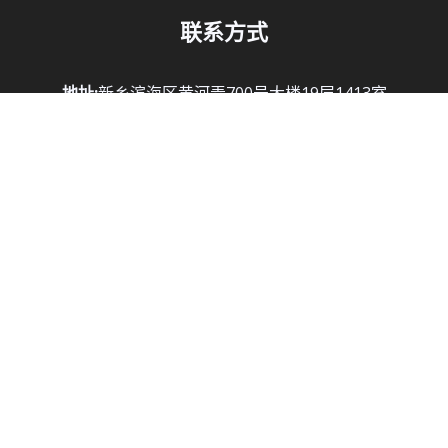
联系方式
地址:
新乡滨海区黄河弄700号大楼19层1413室
电话:
15575354909
邮箱:
k8f88sacrosanctundefined
邮箱订阅
提交