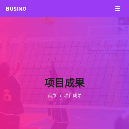
项目成果
首页
项目成果