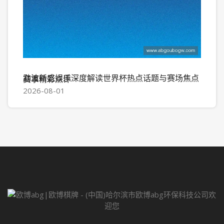
勐波新盛娱乐深度解读世界杯热点话题与赛场焦点赛事精彩点评
2026-08-01