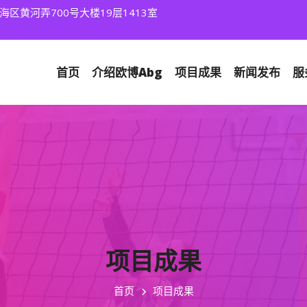
海区黄河弄700号大楼19层1413室
首页
介绍
欧博abg
项目成果
新闻发布
服
项目成果
首页
项目成果