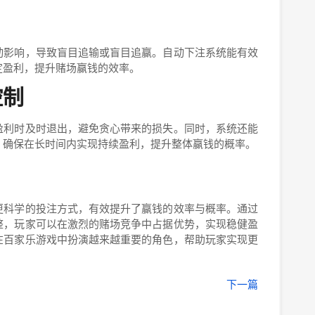
动影响，导致盲目追输或盲目追赢。自动下注系统能有效
定盈利，提升赌场赢钱的效率。
控制
盈利时及时退出，避免贪心带来的损失。同时，系统还能
，确保在长时间内实现持续盈利，提升整体赢钱的概率。
更科学的投注方式，有效提升了赢钱的效率与概率。通过
整，玩家可以在激烈的赌场竞争中占据优势，实现稳健盈
在百家乐游戏中扮演越来越重要的角色，帮助玩家实现更
下一篇