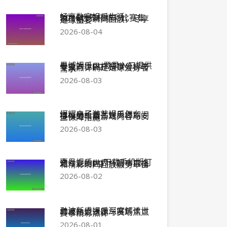
畅享数字娱乐生活：2026世界杯精彩比赛集锦与精彩瞬间回放，尽享足球盛宴
2026-08-04
星域娱乐pg登录入口提供专业的世界杯赛事分析与专家点评满足足球爱好者需求
2026-08-03
恒耀电子游艺娱乐怎么样：分析其在世界杯期间提供的丰富游戏内容与安全保障措施
2026-08-03
壹号娱乐pg下载手机版打造专业的世界杯赛事直播和精彩瞬间回放服务平台
2026-08-02
勐波新盛娱乐深度解读世界杯热点话题与赛场焦点赛事精彩点评
2026-08-01