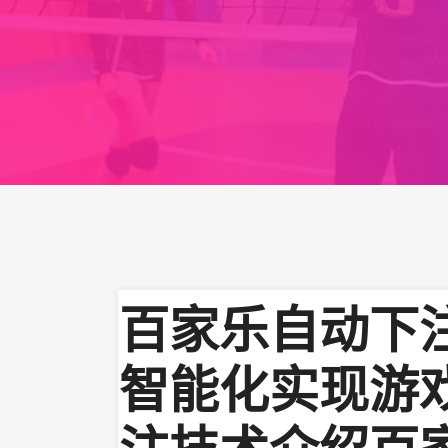
百家乐自动下
智能化实现游