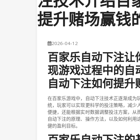
注技术介绍百
提升赌场赢钱
2026-04-12
百家乐自动下注让
现游戏过程中的自
自动下注如何提升
在百家乐游戏中，自动下注技术正逐渐成为
统，玩家可以实现更科学的投注策略，减少
便捷，还能根据实时数据调整投注方案，从
自动下注的原理、操作方法，以及如何利用
健的盈利目标。
百家乐自动下注的