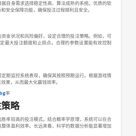
根据自身需求选择稳定性高、算法成熟的系统。优质的软
析和安全保障功能，确保投注过程顺利且安全。
的资金状况和风险偏好，设定合理的投注策略。例如，可
时设定最大投注额度和止损点。合理的参数设置能有效控制
需定期监控系统表现，确保其按照预期运行。根据游戏情
注效果，从而最大化赢钱效率。
bg
率
注策略
出胜率较高的投注模式。结合概率学原理，系统可以在合
高整体盈利效率。长远来看，科学的数据分析能显著增加