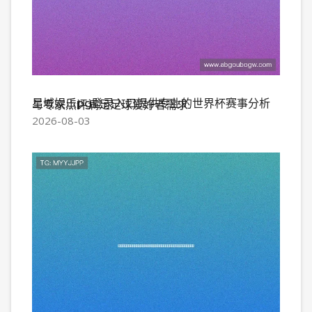
星域娱乐pg登录入口提供专业的世界杯赛事分析与专家点评满足足球爱好者需求
2026-08-03