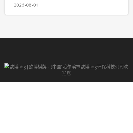
2026-08-01
欧博abg|欧博棋牌 - (中国)哈尔滨市欧博abg环保科技公司
欢迎您，一起来感受欧博app手机带来的快乐！欢迎来到欧
博abg和我们一起体验欧博棋牌、欧博备用平台最优质的在
线服务！！！