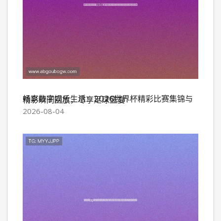
畅享数字娱乐生活：2026世界杯精彩比赛集锦与精彩瞬间回放，尽享足球盛宴
2026-08-04