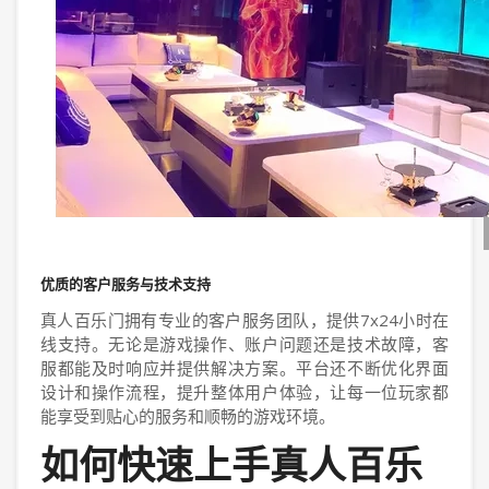
优质的客户服务与技术支持
真人百乐门拥有专业的客户服务团队，提供7x24小时在
线支持。无论是游戏操作、账户问题还是技术故障，客
服都能及时响应并提供解决方案。平台还不断优化界面
设计和操作流程，提升整体用户体验，让每一位玩家都
能享受到贴心的服务和顺畅的游戏环境。
如何快速上手真人百乐