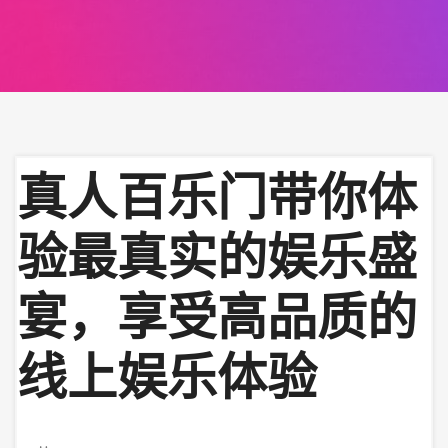
真人百乐门带你体
验最真实的娱乐盛
宴，享受高品质的
线上娱乐体验