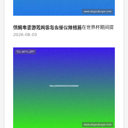
恒耀电子游艺娱乐怎么样：分析其在世界杯期间提供的丰富游戏内容与安全保障措施
2026-08-03