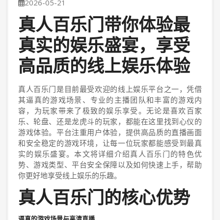
2026-05-21
真人百乐门带你体验最
真实的娱乐盛宴，享受
高品质的线上娱乐体验
真人百乐门是目前最受欢迎的线上娱乐平台之一，凭借
其逼真的游戏场景、专业的主播团队和丰富的游戏内
容，为玩家带来了极致的娱乐享受。无论是喜欢百家
乐、轮盘、还是龙虎斗的玩家，都能在这里找到心仪的
游戏体验。平台注重用户体验，提供高品质的直播画面
和安全稳定的游戏环境，让每一位玩家都能感受到最真
实的娱乐盛宴。本文将详细介绍真人百乐门的特色优
势、游戏类型、平台安全保障以及如何快速上手，帮助
你更好地享受线上娱乐的乐趣。
真人百乐门的核心优势
逼真的游戏场景与高清直播