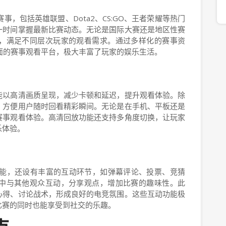
事，包括英雄联盟、Dota2、CS:GO、王者荣耀等热门
一时间掌握最新比赛动态。无论是国际大赛还是地区性赛
，满足不同层次玩家的观看需求。通过多样化的赛事资
面的赛事观看平台，极大丰富了玩家的娱乐生活。
能以高清画质呈现，减少卡顿和延迟，提升观看体验。除
，方便用户随时回看精彩瞬间。无论是在手机、平板还是
赛事观看体验。高清回放功能还支持多角度切换，让玩家
乐体验。
功能，还设有丰富的互动环节，如弹幕评论、投票、竞猜
中与其他观众互动，分享观点，增加比赛的趣味性。此
心得、讨论战术，形成良好的电竞氛围。这些互动功能极
比赛的同时也能享受到社交的乐趣。