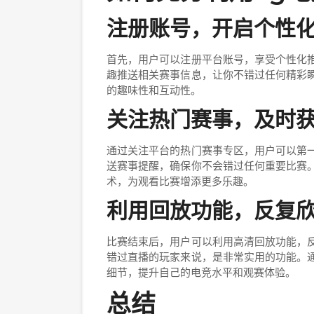
注册账号，开启个性
首先，用户可以注册平台账号，享受个性化
趣推送相关赛事信息，让你不错过任何精彩
的趣味性和互动性。
关注热门赛事，及时
通过关注平台的热门赛事专区，用户可以第
送赛事提醒，确保你不会错过任何重要比赛
术，为观看比赛增添更多乐趣。
利用回放功能，反复
比赛结束后，用户可以利用高清回放功能，
错过直播的玩家来说，是非常实用的功能。
细节，提升自己的电竞水平和观赛体验。
总结