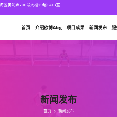
海区黄河弄700号大楼19层1413室
首页
介绍
欧博abg
项目成果
新闻发布
服
新闻发布
首页
新闻发布