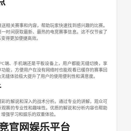
点
推送相关赛事和内容，帮助玩家快速找到感兴趣的比赛。
第一时间获取最新、最热的电竞赛事信息。这不仅节省了
乐变得更加便捷高效。
PC端、手机端还是平板设备上，用户都能无缝切换，享
存功能，方便用户在没有网络时也能观看已缓存的赛事回
台无缝体验极大提升了用户的使用便利性和满意度。
析
精彩的解说和深入的战术分析。通过专业的讲解，观众可
升观赛的专业性和趣味性。优质的解说和分析内容也帮助
，增强学习和娱乐的双重体验。
电竞官网娱乐平台