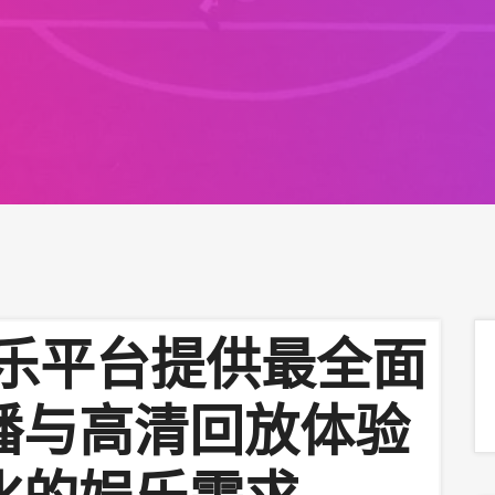
娱乐平台提供最全面
播与高清回放体验