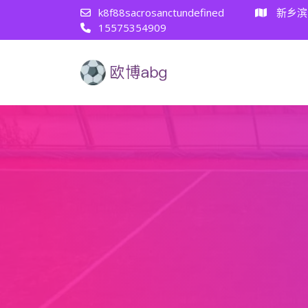
k8f88sacrosanctundefined
新乡滨
15575354909