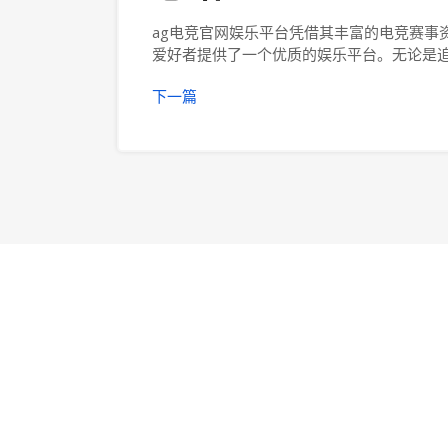
ag电竞官网娱乐平台凭借其丰富的电竞赛事
爱好者提供了一个优质的娱乐平台。无论是
下一篇
导航
欧博abg|欧博棋牌 - (中国)哈尔滨市
介