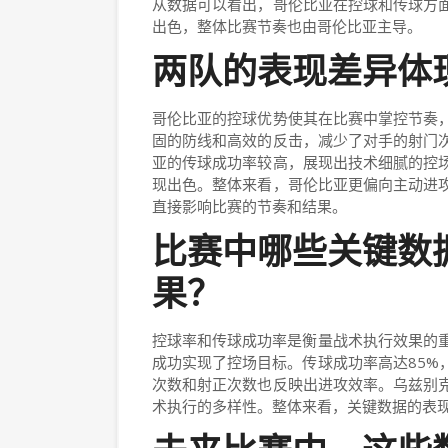
从数据可以看出，哥伦比亚在控球和传球方
出色，整体比赛节奏也由哥伦比亚主导。
两队的表现差异体
哥伦比亚的控球优势使其在比赛中掌控节奏
固的防线和高效的反击，减少了对手的射门
亚的传球成功率较高，展现出技术细腻的控
现出色。整体来看，哥伦比亚更偏向主动进
直接影响比赛的节奏和结果。
比赛中哪些关键数
果？
控球率和传球成功率是衡量战术执行效果的重
成功实现了控场目标。传球成功率高达85%
次数和射正次数也反映出进攻效率。乌兹别
术执行的多样性。整体来看，关键数据的表