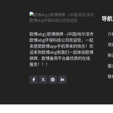
随着比赛的深入，双方可能会根据对手的表
提升射门效率；乌兹别克斯坦则可能会尝试
更多得分机会。数据方面，控球率、射门次
变化也会受到教练策略、球员状态等多方面
数据为准。总之，战术布局的调整将直接影
下一篇