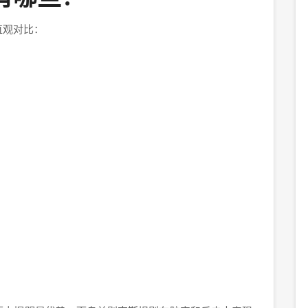
直观对比：