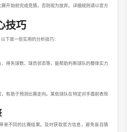
比赛开始前完成竞猜，否则视为放弃。详细规则请以官方
心技巧
。以下是一些实用的分析技巧：
负、得失球数、球员状态等，能帮助判断球队的整体实力
现，有助于预测比赛走向。某些球队在特定对手面前表现
整
带来不同的比赛结果。及时获取官方信息，避免盲目猜