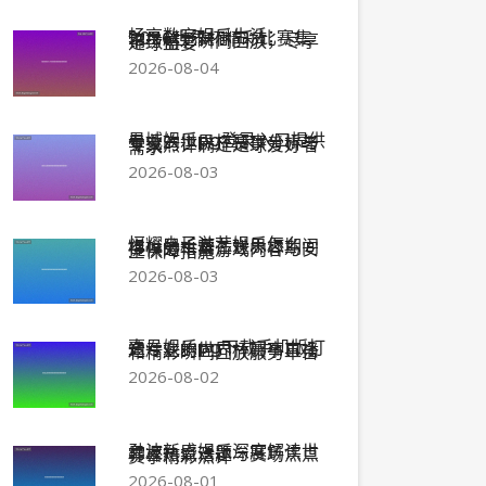
畅享数字娱乐生活：2026世界杯精彩比赛集锦与精彩瞬间回放，尽享足球盛宴
2026-08-04
星域娱乐pg登录入口提供专业的世界杯赛事分析与专家点评满足足球爱好者需求
2026-08-03
恒耀电子游艺娱乐怎么样：分析其在世界杯期间提供的丰富游戏内容与安全保障措施
2026-08-03
壹号娱乐pg下载手机版打造专业的世界杯赛事直播和精彩瞬间回放服务平台
2026-08-02
勐波新盛娱乐深度解读世界杯热点话题与赛场焦点赛事精彩点评
2026-08-01