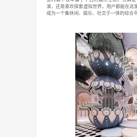
演，还是喜欢探索虚拟世界，用户都能在这
成为一个集休闲、娱乐、社交于一体的综合