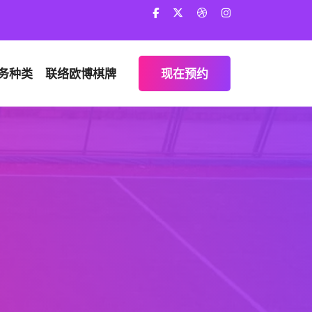
务种类
联络
欧博棋牌
现在预约