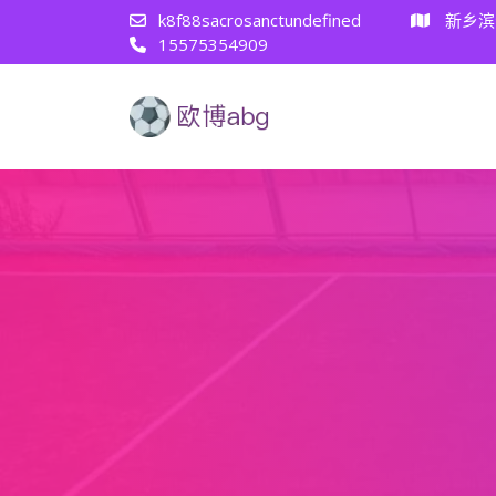
k8f88sacrosanctundefined
新乡滨
15575354909