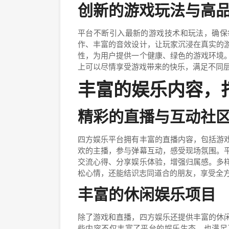
创新的游戏玩法与高
平台不断引入最新的游戏技术和玩法，确保
作、丰富的音效设计，让玩家沉浸在真实的
性，为用户提供一个健康、绿色的游戏环境
上可以尽情享受游戏带来的快乐，满足不同
丰富的娱乐内容，
精彩的直播与互动社
四方娱乐平台拥有丰富的直播内容，包括游
欢的主播，参与弹幕互动，感受现场氛围。
交流心得、分享娱乐体验，增强归属感。多
松心情，还能结识志同道合的朋友，享受全
丰富的休闲娱乐项目
除了游戏和直播，四方娱乐还提供丰富的休
些内容不仅丰富了平台的娱乐生态，也满足