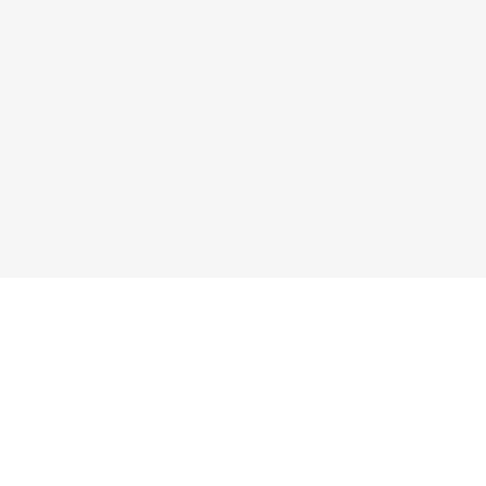
邮箱订阅
号大楼