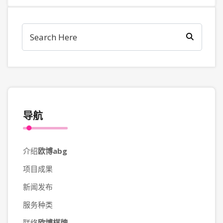
导航
介绍
欧博abg
项目成果
新闻发布
服务种类
联络
欧博棋牌