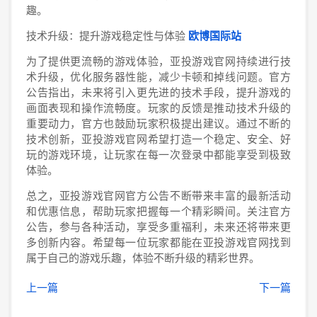
趣。
技术升级：提升游戏稳定性与体验
欧博国际站
为了提供更流畅的游戏体验，亚投游戏官网持续进行技
术升级，优化服务器性能，减少卡顿和掉线问题。官方
公告指出，未来将引入更先进的技术手段，提升游戏的
画面表现和操作流畅度。玩家的反馈是推动技术升级的
重要动力，官方也鼓励玩家积极提出建议。通过不断的
技术创新，亚投游戏官网希望打造一个稳定、安全、好
玩的游戏环境，让玩家在每一次登录中都能享受到极致
体验。
总之，亚投游戏官网官方公告不断带来丰富的最新活动
和优惠信息，帮助玩家把握每一个精彩瞬间。关注官方
公告，参与各种活动，享受多重福利，未来还将带来更
多创新内容。希望每一位玩家都能在亚投游戏官网找到
属于自己的游戏乐趣，体验不断升级的精彩世界。
上一篇
下一篇