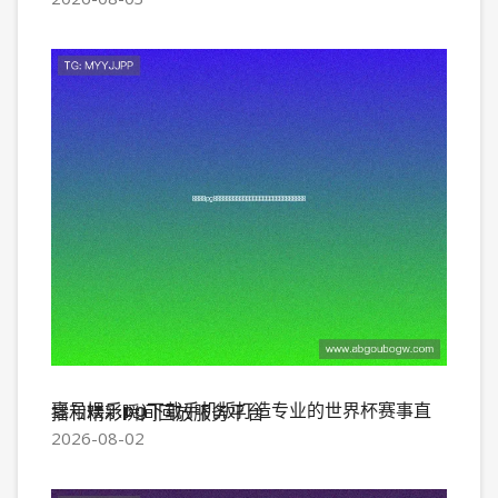
壹号娱乐pg下载手机版打造专业的世界杯赛事直播和精彩瞬间回放服务平台
2026-08-02