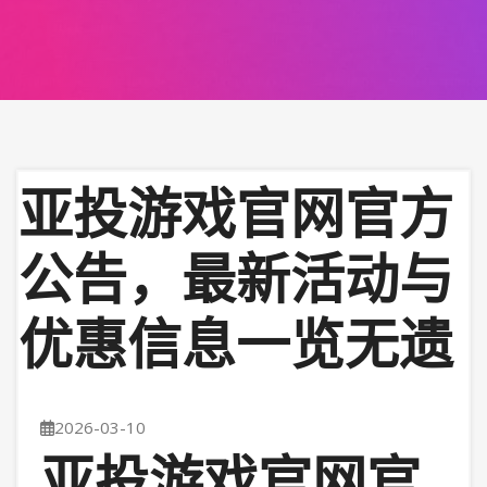
亚投游戏官网官方
公告，最新活动与
优惠信息一览无遗
2026-03-10
亚投游戏官网官