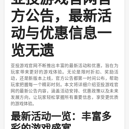
方公告，最新活
动与优惠信息一
览无遗
亚投游戏官网不断推出丰富的最新活动和优惠，旨在为
玩家带来更好的游戏体验。无论是限时折扣、奖励活
动，还是新版本上线，官方公告都第一时间公布，帮助
玩家把握每一个精彩时刻。本文将详细介绍亚投游戏官
网的最新公告内容，涵盖活动安排、优惠政策以及未来
发展方向，让玩家轻松掌握所有重要信息，享受更优质
的游戏体验。
最新活动一览：丰富多
彩的游戏盛宴