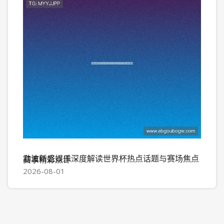
勐波新盛娱乐深度解读世界杯热点话题与赛场焦点赛事精彩点评
2026-08-01