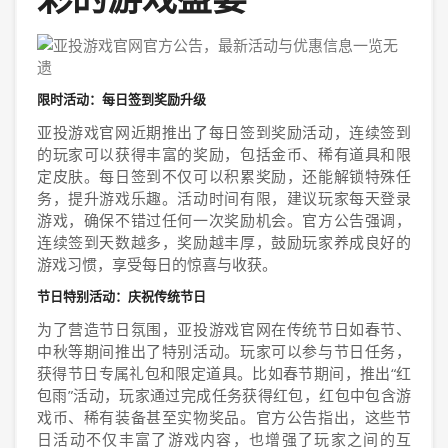
限时活动：每日签到奖励升级
亚投游戏官网近期推出了每日签到奖励活动，连续签到
的玩家可以获得丰富的奖励，包括金币、稀有道具和限
定皮肤。每日签到不仅可以积累奖励，还能解锁特殊任
务，提升游戏乐趣。活动时间有限，建议玩家每天登录
游戏，确保不错过任何一次奖励机会。官方公告强调，
连续签到天数越多，奖励越丰厚，鼓励玩家养成良好的
游戏习惯，享受每日的惊喜与收获。
节日特别活动：庆祝传统节日
为了营造节日氛围，亚投游戏官网在传统节日如春节、
中秋等期间推出了特别活动。玩家可以参与节日任务，
获得节日专属礼包和限定道具。比如春节期间，推出“红
包雨”活动，玩家通过完成任务获得红包，红包中包含游
戏币、稀有装备甚至实物奖品。官方公告指出，这些节
日活动不仅丰富了游戏内容，也增强了玩家之间的互