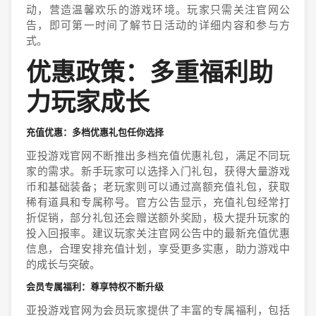
动，营造温馨欢乐的游戏环境。玩家只需关注官网公
告，即可第一时间了解节日活动的详细内容和参与方
式。
优惠政策：多重福利助
力玩家成长
充值优惠：多档优惠礼包任你选择
亚投游戏官网不断推出多档充值优惠礼包，满足不同玩
家的需求。新手玩家可以选择入门礼包，获得大量游戏
币和基础装备；老玩家则可以通过高额充值礼包，获取
稀有道具和专属称号。官方公告显示，充值礼包经常打
折促销，部分礼包还会赠送额外奖励，极大提升玩家的
投入回报率。建议玩家关注官网公告中的最新充值优惠
信息，合理安排充值计划，享受更多实惠，助力游戏中
的成长与突破。
会员专属福利：尊享特权不断升级
亚投游戏官网为会员玩家提供了丰富的专属福利，包括