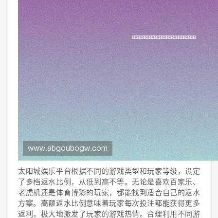
太阳城娱乐平台根据不同的游戏类型和玩家等级，设定
了多档返水比例，从低到高不等。无论是喜欢百家乐、
老虎机还是体育博彩的玩家，都能找到适合自己的返水
方案。高额返水比例意味着玩家每次投注都能获得更多
返利，极大地激发了玩家的游戏热情。合理利用不同游