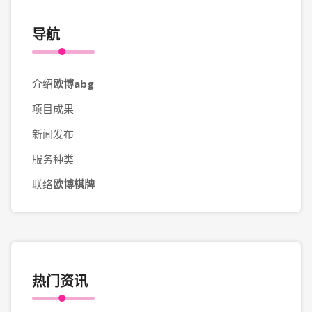
导航
介绍
欧博abg
项目成果
新闻发布
服务种类
联络
欧博棋牌
热门资讯