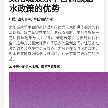
水政策的优势
1. 提升盈利空间，降低亏损风险
太阳城娱乐平台的高额返水政策为玩家提供了额外的利
润保障。每当玩家在平台上进行游戏时，平台会根据一
定比例返还部分投注金额，帮助玩家在亏损时获得补
偿。这种方式极大地提升了玩家的盈利空间，让玩家在
激烈的游戏竞争中更有信心。尤其是在长时间游戏中，
返水政策能有效降低亏损风险，让玩家享受更稳定的收
益。
2. 多样化的返水比例，满足不同需求