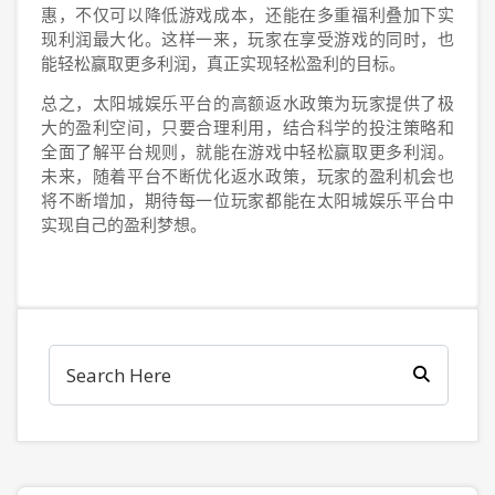
惠，不仅可以降低游戏成本，还能在多重福利叠加下实
现利润最大化。这样一来，玩家在享受游戏的同时，也
能轻松赢取更多利润，真正实现轻松盈利的目标。
总之，太阳城娱乐平台的高额返水政策为玩家提供了极
大的盈利空间，只要合理利用，结合科学的投注策略和
全面了解平台规则，就能在游戏中轻松赢取更多利润。
未来，随着平台不断优化返水政策，玩家的盈利机会也
将不断增加，期待每一位玩家都能在太阳城娱乐平台中
实现自己的盈利梦想。