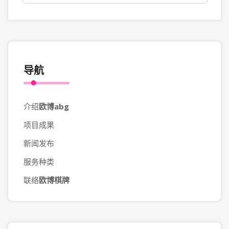
导航
介绍
欧博abg
项目成果
新闻发布
服务种类
联络
欧博棋牌