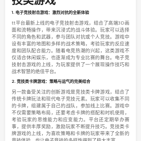
技类游戏
1. 电子竞技射击游戏：激烈对抗的全新体验
tt平台最新上线的电子竞技射击游戏，结合了高端3D画
面和流畅操作，带来沉浸式的战斗体验。玩家可以选择
不同的角色和武器，参与团队对抗或个人竞技。游戏中
设有丰富的地图和多样的战术策略，考验玩家的反应速
度和团队配合能力。随着电竞热潮的兴起，这类游戏不
仅适合休闲娱乐，也逐渐成为专业比赛的舞台。电子竞
技射击游戏的上线，为玩家提供了一个展现操作技巧和
战术智慧的绝佳平台。
2. 竞技类卡牌游戏：策略与运气的完美结合
另一款备受关注的创新游戏是竞技类卡牌游戏，结合了
传统卡牌玩法和现代电子竞技元素。玩家可以收集不同
的卡牌，组建属于自己的战队，参加线上比赛。游戏中
不仅需要策略布局，还要考虑卡牌的搭配和时机使用，
考验玩家的思维能力和应变能力。平台还定期举办赛
事，提供丰厚奖励，激励玩家不断提升技巧。竞技类卡
牌游戏的上线，为喜欢策略和卡牌的玩家带来了全新的
竞技体验，也让电子竞技的多样性得到了极大丰富。