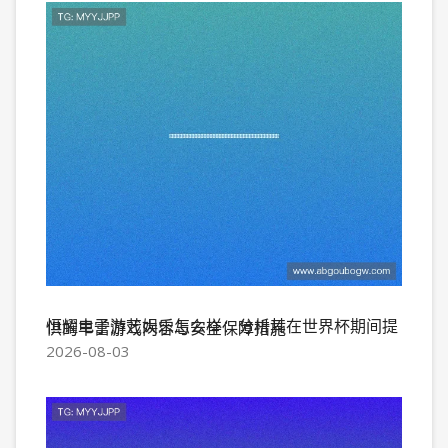
恒耀电子游艺娱乐怎么样：分析其在世界杯期间提供的丰富游戏内容与安全保障措施
2026-08-03