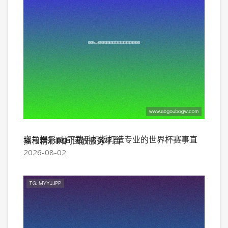
壹号娱乐pg下载手机版打造专业的世界杯赛事直播和精彩瞬间回放服务平台
2026-08-02