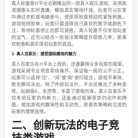
真人轮盘是tt平台近期推出的一款真人娱乐游戏，采用高
清摄像头实时直播，模拟真实赌场环境。玩家可以在家
中通过手机或电脑参与，感受到轮盘转动的紧张刺激。
游戏规则简单，玩家只需选择自己喜欢的数字或颜色下
注，等待轮盘停止后即可获胜。真人轮盘不仅考验玩家
的运气，还可以结合一些投注策略提升获胜几率，是喜
欢刺激和真实体验玩家的首选。
2. 真人百家乐：感受国际赌场的魅力
真人百家乐在tt平台上线后，迅速赢得众多玩家的喜爱。
游戏采用专业荷官现场操作，保证每一局的公平公正。
玩家可以选择“庄”、“闲”或“和”进行投注，游戏节奏快，
胜负瞬间决出。除了传统玩法外，平台还推出了多种变
体，如超级6、龙虎等，丰富了游戏内容。真人百家乐不
仅考验玩家的判断力，还能通过观察荷官的动作和牌
面，增加游戏的趣味性和互动性，是喜欢策略和交流的
玩家的理想选择。
二、创新玩法的电子竞