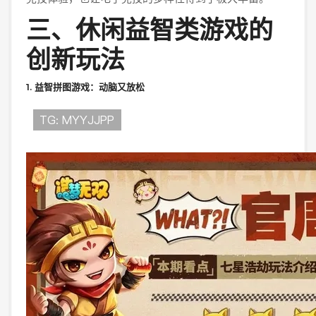
三、休闲益智类游戏的
创新玩法
1. 益智拼图游戏：动脑又放松