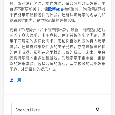
题。游戏设计简洁，操作方便，适合碎片时间娱乐。平
台还不断更新关卡，保
欧博abg
持新鲜感。休闲解谜游戏
不仅能带来轻松愉快的体验，还能锻炼玩家的观察力和
逻辑思维能力，是放松心情的理想选择。
随着tt在线娱乐平台不断推陈出新，最新上线的热门游戏
涵盖了真人娱乐、电子竞技、休闲益智等多个类别，满
足不同玩家的多样化需求。无论你喜欢刺激的真人赌场
体验，还是喜欢策略性强的电子竞技，亦或是偏爱轻松
的休闲游戏，都能在这里找到心仪的玩法。未来，平台
还将持续引入更多创新游戏，为玩家带来更丰富、更精
彩的娱乐体验。选择合适的游戏，享受极致的网络娱乐
乐趣，才是最佳的娱乐方式。
上一篇