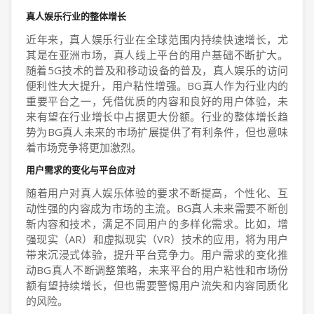
真人娱乐行业的整体增长
近年来，真人娱乐行业在全球范围内持续快速增长，尤
其是在亚洲市场，真人线上平台的用户基础不断扩大。
随着5G技术的普及和移动设备的普及，真人娱乐的访问
便利性大大提升，用户粘性增强。BG真人作为行业内的
重要平台之一，凭借优质的内容和良好的用户体验，未
来有望在行业增长中占据更大份额。行业的整体增长趋
势为BG真人未来的市场扩展提供了有利条件，但也意味
着市场竞争将更加激烈。
用户需求的变化与平台应对
随着用户对真人娱乐体验的要求不断提高，个性化、互
动性强的内容成为市场的主流。BG真人未来需要不断创
新内容和技术，满足不同用户的多样化需求。比如，增
强现实（AR）和虚拟现实（VR）技术的应用，将为用户
带来沉浸式体验，提升平台竞争力。用户需求的变化推
动BG真人不断调整策略，未来平台的用户粘性和市场份
额有望持续增长，但也需要警惕用户流失和内容同质化
的风险。