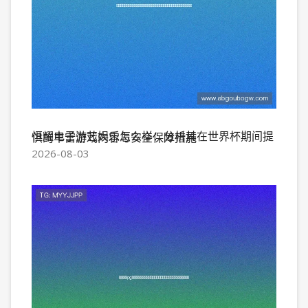
恒耀电子游艺娱乐怎么样：分析其在世界杯期间提供的丰富游戏内容与安全保障措施
2026-08-03