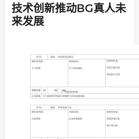
技术创新推动BG真人未
来发展