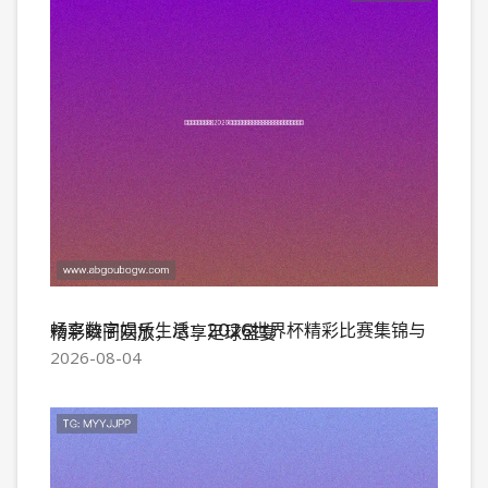
畅享数字娱乐生活：2026世界杯精彩比赛集锦与精彩瞬间回放，尽享足球盛宴
2026-08-04