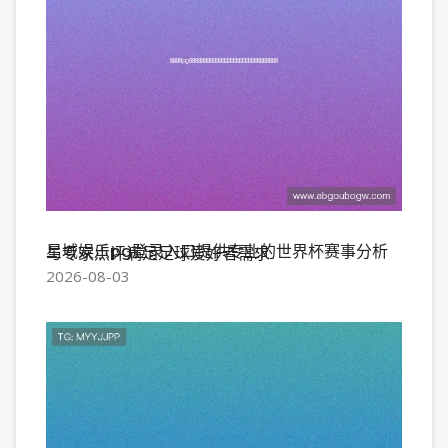
星域娱乐pg登录入口提供专业的世界杯赛事分析与专家点评满足足球爱好者需求
2026-08-03