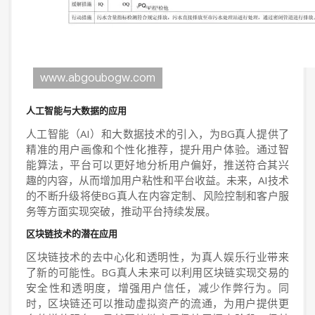
人工智能与大数据的应用
人工智能（AI）和大数据技术的引入，为BG真人提供了
精准的用户画像和个性化推荐，提升用户体验。通过智
能算法，平台可以更好地分析用户偏好，推送符合其兴
趣的内容，从而增加用户粘性和平台收益。未来，AI技术
的不断升级将使BG真人在内容定制、风险控制和客户服
务等方面实现突破，推动平台持续发展。
区块链技术的潜在应用
区块链技术的去中心化和透明性，为真人娱乐行业带来
了新的可能性。BG真人未来可以利用区块链实现交易的
安全性和透明度，增强用户信任，减少作弊行为。同
时，区块链还可以推动虚拟资产的流通，为用户提供更