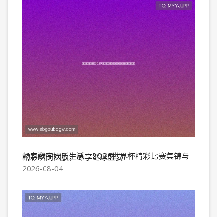
畅享数字娱乐生活：2026世界杯精彩比赛集锦与精彩瞬间回放，尽享足球盛宴
2026-08-04