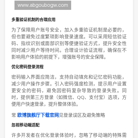
多重验证机制的合理应用
为了保障用户账号安全，加入多重验证机制是必要的，
但也要避免过度繁琐影响登录速度。可以采用短信验证
码、指纹识别或面部识别等便捷验证方式，提升安全性
同时减少用户等待时间。合理设计验证流程，确保在不
影响用户体验的前提下，增强账号的安全保障。
优化密码登录流程
密码输入界面应简洁，支持自动填充和记忆密码功能，
减少用户操作步骤。引入密码强度检测，提示用户设置
更安全的密码，避免因密码复杂导致的登录失败。同
时，提供第三方登录（如微信、QQ、支付宝）选项，方
便用户快速登录，提升整体体验。
常
欧博旗舰厅下载官网
见登录误区及避免策略
忽视移动端适配
许多开发者在优化登录体验时，忽略了移动端的特殊需