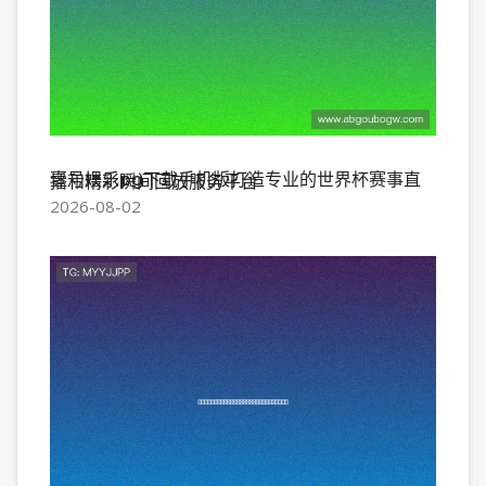
壹号娱乐pg下载手机版打造专业的世界杯赛事直播和精彩瞬间回放服务平台
2026-08-02