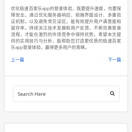
优化极速百家乐app的登录体验，既要提升速度，也要保
障安全。通过优化服务器响应、前端界面设计、多重验
证机制，以及避免常见误区，能有效提升用户满意度和
留存率。持续关注技术发展和用户反馈，不断完善登录
流程，才能在激烈的市场竞争中保持优势。希望本文提
供的实用技巧与分析，能帮助您打造更优质的极速百家
乐app登录体验，赢得更多用户的青睐。
上一篇
下一篇